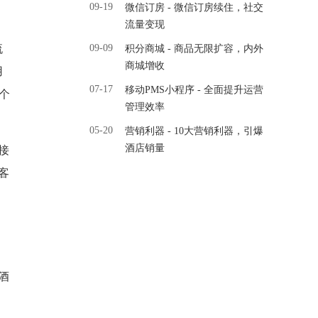
09-19
微信订房 - 微信订房续住，社交
流量变现
流
09-09
积分商城 - 商品无限扩容，内外
商城增收
用
07-17
移动PMS小程序 - 全面提升运营
个
管理效率
05-20
营销利器 - 10大营销利器，引爆
酒店销量
接
客
酒