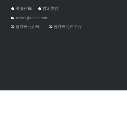
业务咨询
技术支持
service@zidinn.com
智订云公众号
智订云商户平台